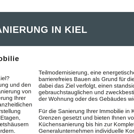
ANIERUNG IN KIEL
bilie
Teilmodernisierung, eine energetisc
iel?
barrierefreies Bauen als Grund für di
zung und den
dabei das Ziel verfolgt, einen stands
anierung von
gebrauchstauglichen und zweckbest
erung Ihrer
der Wohnung oder des Gebäudes wie
anzheitlichen
stellung
Für die Sanierung Ihrer Immobilie in 
 Etagen,
Grenzen gesetzt und bieten Ihnen v
etshäusern
Küchensanierung bis hin zur Komple
rdern.
Generalunternehmen individuelle Ko