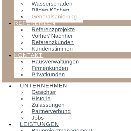
Wasserschäden
Bäder/ Küchen
Generalsanierung
REFERENZEN
Referenzprojekte
Vorher/ Nachher
Referenzkunden
Kundenstimmen
KONTAKT
Hausverwaltungen
Firmenkunden
Privatkunden
UNTERNEHMEN
Gesichter
Historie
Zulassungen
Partnerverbund
Jobs
LEISTUNGEN
Bauprojektmanagement